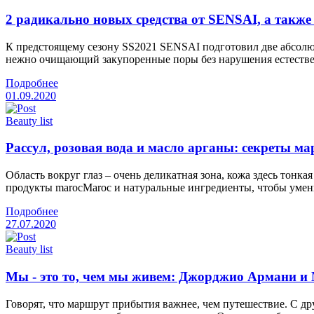
2 радикально новых средства от SENSAI, а такж
К предстоящему сезону SS2021 SENSAI подготовил две абсо
нежно очищающий закупоренные поры без нарушения естестве
Подробнее
01.09.2020
Beauty list
Рассул, розовая вода и масло арганы: секреты м
Область вокруг глаз – очень деликатная зона, кожа здесь тон
продукты marocMaroc и натуральные ингредиенты, чтобы умень
Подробнее
27.07.2020
Beauty list
Мы - это то, чем мы живем: Джорджио Армани и 
Говорят, что маршрут прибытия важнее, чем путешествие. С д