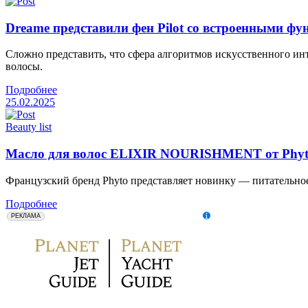
Dreame представили фен Pilot со встроенными ф
Сложно представить, что сфера алгоритмов искусственного ин
волосы.
Подробнее
25.02.2025
Beauty list
Масло для волос ELIXIR NOURISHMENT от Phy
Французский бренд Phyto представляет новинку — питатель
Подробнее
erid: 2SDnjeZkchy
ООО "Авиапромо" Местонахождение: 119435, г. Москва,
РЕКЛАМА
Большой Саввинский пер., д. 9, стр. 1 ОГРН:
1177746531137