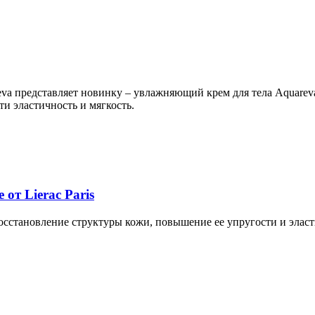
a представляет новинку – увлажняющий крем для тела Aquareva
и эластичность и мягкость.
от Lierac Paris
а восстановление структуры кожи, повышение ее упругости и эла