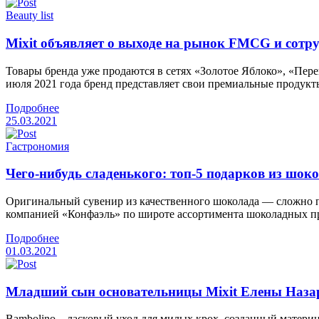
Beauty list
Mixit объявляет о выходе на рынок FMCG и сотр
Товары бренда уже продаются в сетях «Золотое Яблоко», «Пере
июля 2021 года бренд представляет свои премиальные продукт
Подробнее
25.03.2021
Гастрономия
Чего-нибудь сладенького: топ-5 подарков из шок
Оригинальный сувенир из качественного шоколада — сложно п
компанией «Конфаэль» по широте ассортимента шоколадных пр
Подробнее
01.03.2021
Младший сын основательницы Mixit Елены Назар
Bambolino – ласковый уход для милых крох, созданный матери