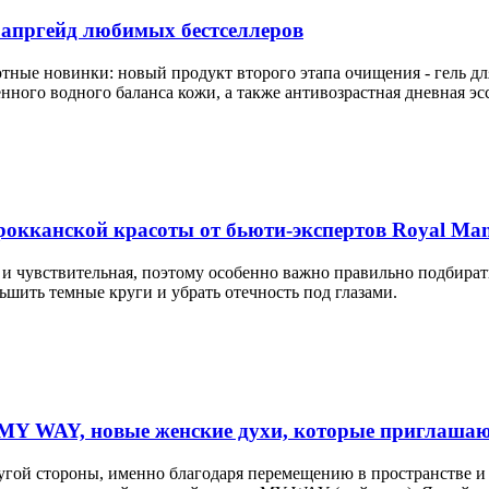
е апргейд любимых бестселлеров
лютные новинки: новый продукт второго этапа очищения - г
нного водного баланса кожи, а также антивозрастная дневная
арокканской красоты от бьюти-экспертов Royal Ma
кая и чувствительная, поэтому особенно важно правильно подбир
шить темные круги и убрать отечность под глазами.
MY WAY, новые женские духи, которые приглашают
ругой стороны, именно благодаря перемещению в пространстве и