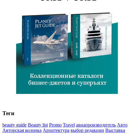
Теги
beauty guide
Beauty list
Promo
Travel
авиапроизводитель
Авто
Авторская колонка
Архитектура
выбор редакции
Выставка