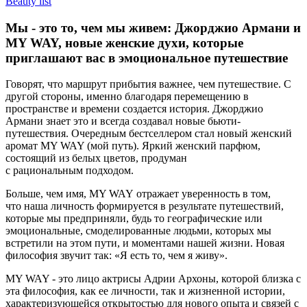
Beauty list
Мы - это то, чем мы живем: Джорджио Армани и
MY WAY, новые женские духи, которые
приглашают вас в эмоциональное путешествие
Говорят, что маршрут прибытия важнее, чем путешествие. С
другой стороны, именно благодаря перемещению в
пространстве и времени создается история. Джорджио
Армани знает это и всегда создавал новые бьюти-
путешествия. Очередным бестселлером стал новый женский
аромат MY WAY (мой путь). Яркий женский парфюм,
состоящий из белых цветов, продуман
с рациональным подходом.
Больше, чем имя, MY WAY отражает уверенность в том,
что наша личность формируется в результате путешествий,
которые мы предприняли, будь то географические или
эмоциональные, смоделированные людьми, которых мы
встретили на этом пути, и моментами нашей жизни. Новая
философия звучит так: «Я есть то, чем я живу».
MY WAY - это лицо актрисы Адрии Архоны, которой близка с
эта философия, как ее личности, так и жизненной истории,
характеризующейся открытостью для нового опыта и связей с