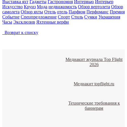
Выставка яхт
Гаджеты
Гастрономия
Интервью
Интерьер
Искусство
Круиз
Мода
недвижимость
Обзор вертолета
Обзор
самолета
Обзор яхты
Отель
отель
Парфюм
Перфоманс
Премия
Событие
Спецпредложение
Спорт
Стиль
Сумки
Украшения
Часы
Эксклюзив
Яхтенные верфи
Возврат к списку
Медиакит журнала Top Flight
2026
Медиакит topflight.ru
Технические требования к
баннерам