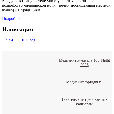
Каждую пятницу в отеле Sun Siyam Iru Veli возникает
волшебство мальдивской ночи - вечер, посвященный местной
культуре и традициям.
Подробнее
Навигация
1
2
3
4
5
...
10
След.
Медиакит журнала Top Flight
2026
Медиакит topflight.ru
Технические требования к
баннерам