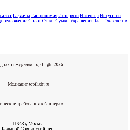
ка яхт
Гаджеты
Гастрономия
Интервью
Интерьер
Искусство
цпредложение
Спорт
Стиль
Сумки
Украшения
Часы
Эксклюзив
диакит журнала Top Flight 2026
Медиакит topflight.ru
ические требования к баннерам
119435, Москва,
Большой Саввинский пер.,