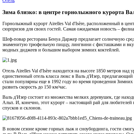
Отель
Зима близко: в центре горнолыжного курорта Валь 
Горнолыжный курорт Airelles Val d'Isère, расположенный в цен
сюрпризов для своих гостей. Cамая ожидаемая новость – филиал
Шеф-повар ресторана Бенуа Даржер предлагает солнечную сре
знаменитую трюфельную пиццу, лингвини с фисташками и вкус
модных диджеев и большим выбором зимних коктейлей.
Отель Airelles Val d'Isère находится на высоте 1850 метров над
единственный отель класса люкс в Валь д'Изер, предлагающий
стали популярны еще в 1992 году во время проведения Зимних 
развить скорость до 150 км/час.
Валь д'Изер состоит из множества мелких деревушек, где нахо
Альп. И, конечно, этот курорт – настоящий рай для любител
спусков и склонов.
В новом сезоне кроме горных лыж и сноубординга, гости смог