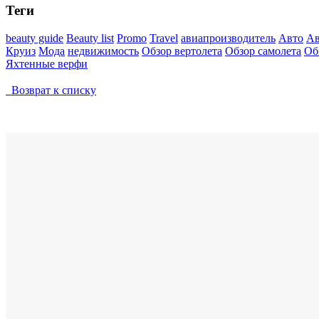
Теги
beauty guide
Beauty list
Promo
Travel
авиапроизводитель
Авто
Ав
Круиз
Мода
недвижимость
Обзор вертолета
Обзор самолета
Об
Яхтенные верфи
Возврат к списку