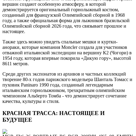
вершин создают особенную атмосферу, в которой
демонстрируется оригинальный горнолыжный костюм,
созданный для французской Олимпийской сборной в 1968
году, а также официальная форма для лыжников бразильской
Олимпийской сборной 2026 года, что связывает прошлое и
настоящее.
Также здесь можно увидеть спальные мешки и куртки-
анораки, которые компания Moncler создала для участников
отважной итальянской экспедиции на вершину К2 (Чогори) в
1954 году, которая впервые покорила «Дикую гору», высотой
8611 метров.
Среди других экспонатов из архивов и частных коллекций
творение 80-х годов парижского модельера Шанталь Томасс и
пуховик Paninaro 1990 года, созданный легендарным
итальянским горнолыжником, трехкратным олимпийским
чемпионом Альберто Томба - что демонстрирует сочетание
качества, культуры и стиля.
КРАСНАЯ ТРАССА: НАСТОЯЩЕЕ И
БУДУЩЕЕ