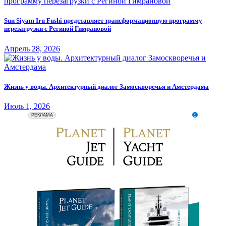
Sun Siyam Iru Fushi представляет трансформационную программу
перезагрузки с Региной Гимрановой
Апрель 28, 2026
Жизнь у воды. Архитектурный диалог Замоскворечья и Амстердама
Июль 1, 2026
erid: 2SDnjeZkchy
ООО "Авиапромо" Местонахождение: 119435, г. Москва,
РЕКЛАМА
Большой Саввинский пер., д. 9, стр. 1 ОГРН: 1177746531137