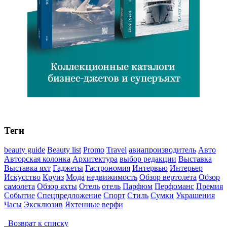
Теги
beauty guide
Beauty list
Promo
Travel
авиапроизводитель
Авто
Авторская колонка
Архитектура
выбор редакции
Выставка
Выставка яхт
Гаджеты
Гастрономия
Интервью
Интерьер
Искусство
Круиз
Мода
недвижимость
Обзор вертолета
Обзор
самолета
Обзор яхты
Отель
отель
Парфюм
Перфоманс
Премия
Событие
Спецпредложение
Спорт
Стиль
Сумки
Украшения
Часы
Эксклюзив
Яхтенные верфи
Возврат к списку