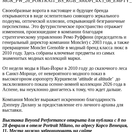
Своеобразные ворота в настоящее и будущее бренда
открываются в виде ослепительно сияющего зеркального
подиума, оптической иллюзии, открывающей безграничные
перспективы. Это футуристическое пространство отражает
изменения, произошедшие в компании благодаря
стратегическому управлению Ремо Руффини (председатель и
генеральный директор компании Moncler) с 2003 года, а также
превращение Moncler Grenoble в модный бренд класса люкс в
2010 году. Здесь собраны ключевые предметы из самых
знаменитых модных коллекций марки.
От недели моды в Нью-Йорке в 2010 году до сказочного леса
в Санкт-Морице, от невероятного модного показ в
высокогорном аэропорту Куршевеля ‘attitude at altitude’ до
эксклюзивного показа осенне-зимней коллекции 2026 года в
Аспене, вы неуклонно двигаетесь к тому, что ждет дальше.
Компания Moncler выражает искреннюю благодарность
Дэпперу Дилану за предоставление его личного архива для
выставки.
Выставка Beyond Performance открыта для публики с 8 по
28 февраля в отеле Portrait Milano, по адресу Корсо Венеция,
11. Места можно забронировать на сайте