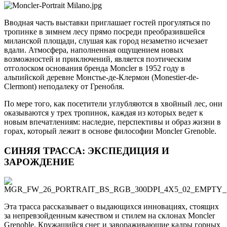
Вводная часть выставки приглашает гостей прогуляться по
тропинке в зимнем лесу прямо посреди преобразившейся
миланской площади, слушая как город незаметно исчезает
вдали. Атмосфера, наполненная ощущением новых
возможностей и приключений, является поэтическим
отголоском основания бренда Moncler в 1952 году в
альпийской деревне Монстье-де-Клермон (Monestier-de-
Clermont) неподалеку от Гренобля.
По мере того, как посетители углубляются в хвойный лес, они
оказываются у трех тропинок, каждая из которых ведет к
новым впечатлениям: наследие, перспективы и образ жизни в
горах, который лежит в основе философии Moncler Grenoble.
СИНЯЯ ТРАССА: ЭКСПЕДИЦИЯ И
ЗАРОЖДЕНИЕ
Эта трасса рассказывает о выдающихся инновациях, стоящих
за непревзойденным качеством и стилем на склонах Moncler
Grenoble. Кружащийся снег и завораживающие кадры горных