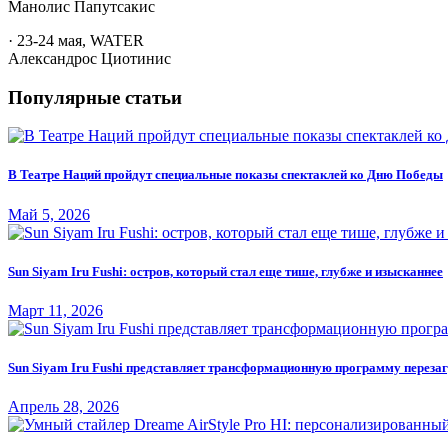
Манолис Папутсакис
· 23-24 мая, WATER
Александрос Циотинис
Популярные статьи
В Театре Наций пройдут специальные показы спектаклей ко Дню Победы
Май 5, 2026
Sun Siyam Iru Fushi: остров, который стал еще тише, глубже и изысканнее
Март 11, 2026
Sun Siyam Iru Fushi представляет трансформационную программу перезаг
Апрель 28, 2026