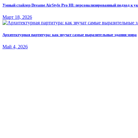
Умный стайлер Dreame AirStyle Pro HI: персонализированный подход к у
Март 18, 2026
Архитектурная партитура: как звучат самые выразительные здания мира
Май 4, 2026