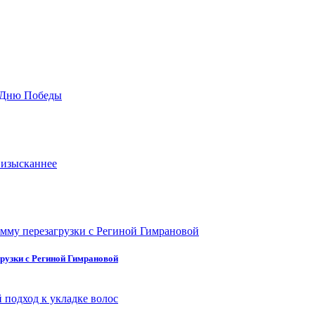
рузки с Региной Гимрановой