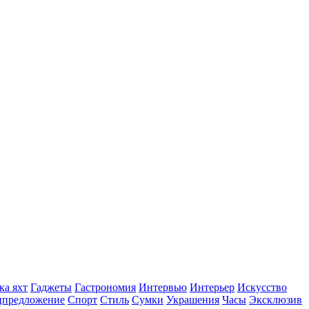
ка яхт
Гаджеты
Гастрономия
Интервью
Интерьер
Искусство
цпредложение
Спорт
Стиль
Сумки
Украшения
Часы
Эксклюзив