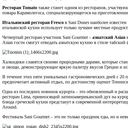
Ресторан Tomato
также станет одним из ресторанов, участвую
повара Карамолегоса, специализирующегося на приготовлении
Итальянский ресторан
Fresco
в Sani Dunes наиболее известе
итальянской кухни использует только лучшие местные продукт
Четвертый ресторан-участник Sani Gourmet –
азиатский Asian
в
Asian гости смогут отведать азиатскую кухню в стиле тайский
Халкидики славятся своими природными дарами, которые стану
и овощи, демонстрирующие яркую палитру вкусов Греции и и
В течение этих пяти уникальных гастрономических дней с 20 по
предпочитает активный отдых, по достоинству оценит Теннис
Одна из последних новинок курорта – это обновленный и расши
ресторан Lima, привносящий латиноамериканский дух на курор
блюда греческой кухни предстанут в современной интерпретации
Around.
Фестиваль Sani Gourmet – это не только праздник еды, но и не