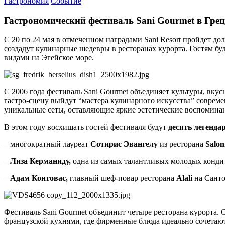
Гастрономия
Событие
Гастрономический фестиваль Sani Gourmet в Грец
С 20 по 24 мая в отмеченном наградами Sani Resort пройдет д
создадут кулинарные шедевры в ресторанах курорта. Гостям б
видами на Эгейское море.
С 2006 года фестиваль Sani Gourmet объединяет культуры, вкус
гастро-сцену выйдут “мастера кулинарного искусства” совреме
уникальные сеты, оставляющие яркие эстетические воспоминан
В этом году восхищать гостей фестиваля будут
десять легенда
– многократный лауреат
Сотирис Эвангелу
из ресторана
Salon
–
Лиза Керманиду,
одна из самых талантливых молодых кондит
–
Адам Контовас,
главный шеф-повар ресторана
Alali
на Сант
Фестиваль Sani Gourmet объединит четыре ресторана курорта. 
французской кухнями, где фирменные блюда идеально сочетаю