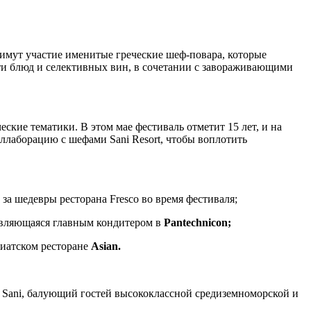
римут участие именитые греческие шеф-повара, которые
ти блюд и селективных вин, в сочетании с завораживающими
ские тематики. В этом мае фестиваль отметит 15 лет, и на
оллаборацию с шефами Sani Resort, чтобы воплотить
за шедевры ресторана Fresco во время фестиваля;
являющаяся главным кондитером в
Pantechnicon;
зиатском ресторане
Asian.
 Sani, балующий гостей высококлассной средиземноморской и