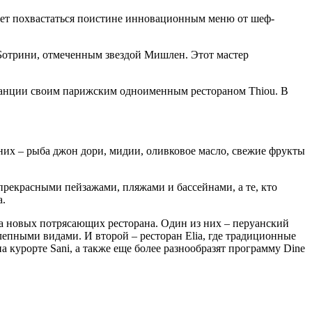
ожет похвастаться поистине инновационным меню от шеф-
 Ботрини, отмеченным звездой Мишлен. Этот мастер
Франции своим парижским одноименным рестораном Thiou. В
них – рыба джон дори, мидии, оливковое масло, свежие фрукты
 прекрасными пейзажами, пляжами и бассейнами, а те, кто
а.
два новых потрясающих ресторана. Один из них – перуанский
епными видами. И второй – ресторан Elia, где традиционные
 курорте Sani, а также еще более разнообразят программу Dine