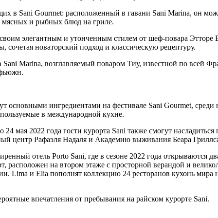
щих в Sani Gourmet: расположенный в гавани Sani Marina, он м
 мясных и рыбных блюд на гриле.
н своим элегантным и утонченным стилем от шеф-повара Этторе
ы, сочетая новаторский подход и классическую рецептуру.
 Sani Marina, возглавляемый поваром Тиу, известной по всей 
 фьюжн.
т основными ингредиентами на фестивале Sani Gourmet, среди 
спользуемые в международной кухне.
 24 мая 2022 года гости курорта Sani также смогут насладиться
ный центр Рафаэля Надаля и Академию выживания Беара Гриллс
ренный отель Porto Sani, где в сезоне 2022 года открываются 
т, расположен на втором этаже с просторной верандой и великол
. Lima и Elia пополнят коллекцию 24 ресторанов кухонь мира на
вероятные впечатления от пребывания на райском курорте Sani.