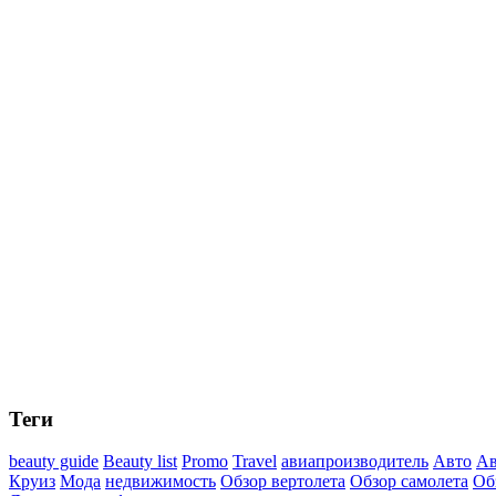
Теги
beauty guide
Beauty list
Promo
Travel
авиапроизводитель
Авто
Ав
Круиз
Мода
недвижимость
Обзор вертолета
Обзор самолета
Об