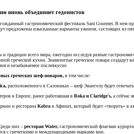
ии вновь объединяет гедонистов
олгожданный гастрономический фестиваль Sani Gourmet. В нем п
удут предложены изысканные варианты ужинов, состоящих из пя
ы и традиции всего мира, ежегодно исследуя разные гастрономиче
нной греческой кухни. Знаменитые греческие повара создадут к
ия и незабываемое послевкусие.
рных греческих шеф-поваров,
в том числе:
ica,
расположенного в Салониках – шеф Эвангелу будет отвечать 
еров в Европе, ранее работавшая в
Roka и Claridge's,
а сейчас 
орини и ресторана
Kobra
в Афинах, который будет «творить» в а
Среди них –
ресторан Water,
гастрономический флагман курорта
тся с греческими и международными марками вин.