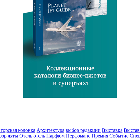
торская колонка
Архитектура
выбор редакции
Выставка
Выстав
зор яхты
Отель
отель
Парфюм
Перфоманс
Премия
Событие
Спе