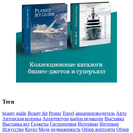
Теги
beauty guide
Beauty list
Promo
Travel
авиапроизводитель
Авто
Авторская колонка
Архитектура
выбор редакции
Выставка
Выставка яхт
Гаджеты
Гастрономия
Интервью
Интерьер
Искусство
Круиз
Мода
недвижимость
Обзор вертолета
Обзор