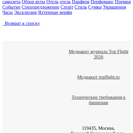
самолета
Обзор яхты
Отель
отель
Парфюм
Перфоманс
Премия
Событие
Спецпредложение
Спорт
Стиль
Сумки
Украшения
Часы
Эксклюзив
Яхтенные верфи
Возврат к списку
Медиакит журнала Top Flight
2026
Медиакит topflight.ru
Технические требования к
баннерам
119435, Москва,