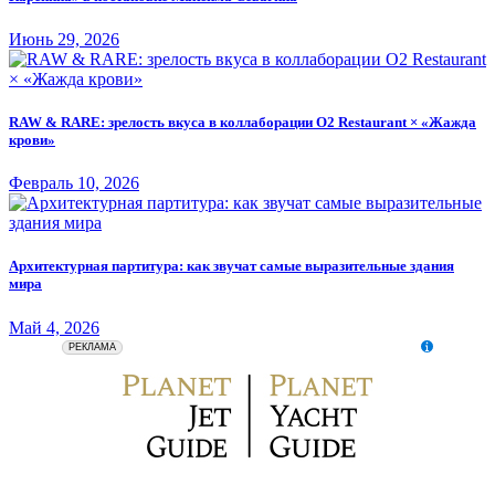
Июнь 29, 2026
RAW & RARE: зрелость вкуса в коллаборации O2 Restaurant × «Жажда
крови»
Февраль 10, 2026
Архитектурная партитура: как звучат самые выразительные здания
мира
Май 4, 2026
erid: 2SDnjeZkchy
ООО "Авиапромо" Местонахождение: 119435, г. Москва,
РЕКЛАМА
Большой Саввинский пер., д. 9, стр. 1 ОГРН: 1177746531137