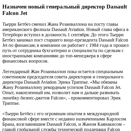
Назначен новый генеральный директор Dassault
Falcon Jet
Тьерри Бетбез сменил Жана Розанваллона на посту главы
американского филиала Dassault Aviation. Новый глава офиса в
Тетерборо вступил в должность 1 сентября. До этого Тьерри
Бетбез занимал пост старшего вице-президента Dassault Falcon
Jet по финансам; в компании он работает с 1984 года и прошел
путь от сотрудника бухгалтерии и специалиста по сделкам с
иностранными компаниями до топ-менеджера в сфере
финансовых вопросов.
Легендарный Жан Розанваллон пока остается специальным
советником председателя совета директоров и генерального
директора Dassault Aviation Эрика Траппье. «Мы обязаны
Жану Розанваллону рекордным успехом Dassault Falcon Jet.
Опыт, накопленный им, позволит нам и дальше развивать
линейку бизнес-джетов Falcon», - прокомментировал Эрик
Траппье.
«Тьерри Бетбез с его огромным опытом в международной
финансовой сфере вместе с недавно назначенными Карлосом
Брана, возглавившим Dassault Falcon, и Жаном Каянакисом –
главой глобальной службы технической поддержки Falcon