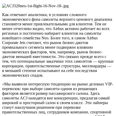
Как отмечают аналитики, в условиях сложного
экономического фона самолеты верхнего ценового диапазона
становятся менее привлекательными для клиентов. Тем не
менее отчетливо видно, что Airbus активно работает во всех
регионах и постепенно набирает клиентов на самолеты
новейшего семейства Neo. Более того, в самом Airbus
Сorporate Jets считают, что рынок бизнес-джетов
премиального сегмента менее подвержен влиянию
экономических факторов, чем, например, рынок бизнес-
джетов меньшей вместимости. Это связано прежде всего с
тем, что потенциальные заказчики этих самолетов — крупные
корпорации, правительственные структуры, миллиардеры —
в меньшей степени испытывают на себе последствия
экономических спадов.
«Мы выявили интересную тенденцию на рынке деловых VIP-
перевозок: при выборе самолета одним из решающих
факторов является размер пассажирского салона. Здесь
самолеты ACJ находятся вне конкуренции, предлагая самый
широкий и просторный салон в своем классе. Эти лайнеры
станут наилучшим решением при перевозке
правительственных лиц, сотрудников компании, спортивной