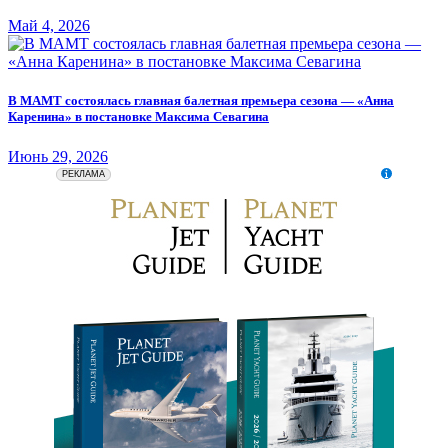
Май 4, 2026
В МАМТ состоялась главная балетная премьера сезона — «Анна
Каренина» в постановке Максима Севагина
Июнь 29, 2026
erid: 2SDnjeZkchy
ООО "Авиапромо" Местонахождение: 119435, г. Москва,
РЕКЛАМА
Большой Саввинский пер., д. 9, стр. 1 ОГРН: 1177746531137