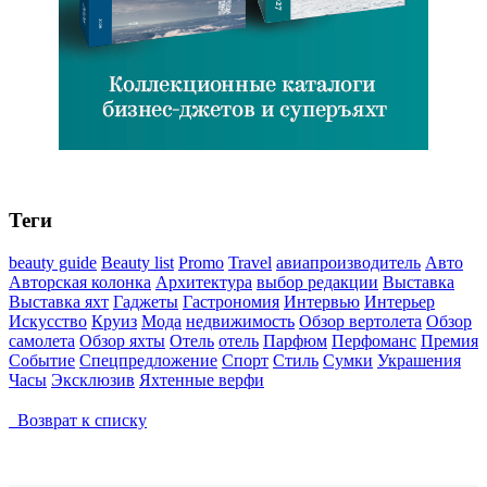
Теги
beauty guide
Beauty list
Promo
Travel
авиапроизводитель
Авто
Авторская колонка
Архитектура
выбор редакции
Выставка
Выставка яхт
Гаджеты
Гастрономия
Интервью
Интерьер
Искусство
Круиз
Мода
недвижимость
Обзор вертолета
Обзор
самолета
Обзор яхты
Отель
отель
Парфюм
Перфоманс
Премия
Событие
Спецпредложение
Спорт
Стиль
Сумки
Украшения
Часы
Эксклюзив
Яхтенные верфи
Возврат к списку