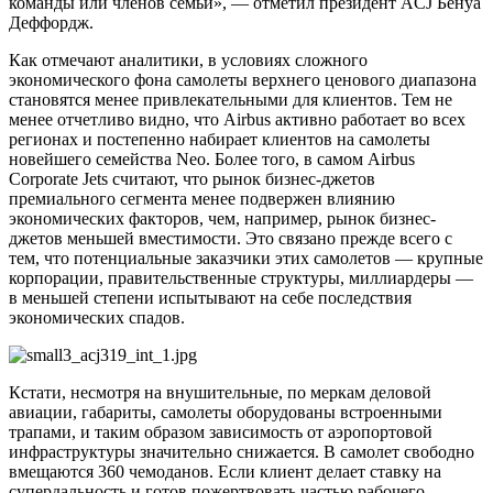
команды или членов семьи», — отметил президент ACJ Бенуа
Деффордж.
Как отмечают аналитики, в условиях сложного
экономического фона самолеты верхнего ценового диапазона
становятся менее привлекательными для клиентов. Тем не
менее отчетливо видно, что Airbus активно работает во всех
регионах и постепенно набирает клиентов на самолеты
новейшего семейства Neo. Более того, в самом Airbus
Сorporate Jets считают, что рынок бизнес-джетов
премиального сегмента менее подвержен влиянию
экономических факторов, чем, например, рынок бизнес-
джетов меньшей вместимости. Это связано прежде всего с
тем, что потенциальные заказчики этих самолетов — крупные
корпорации, правительственные структуры, миллиардеры —
в меньшей степени испытывают на себе последствия
экономических спадов.
Кстати, несмотря на внушительные, по меркам деловой
авиации, габариты, самолеты оборудованы встроенными
трапами, и таким образом зависимость от аэропортовой
инфраструктуры значительно снижается. В самолет свободно
вмещаются 360 чемоданов. Если клиент делает ставку на
супердальность и готов пожертвовать частью рабочего