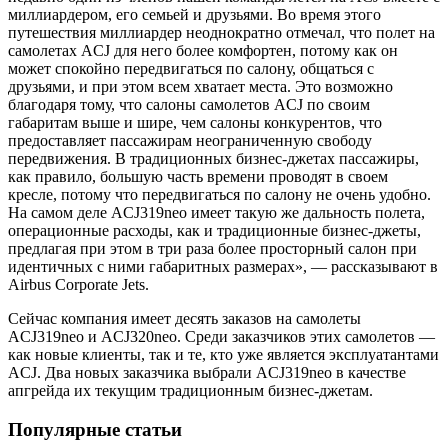
миллиардером, его семьей и друзьями. Во время этого
путешествия миллиардер неоднократно отмечал, что полет на
самолетах ACJ для него более комфортен, потому как он
может спокойно передвигаться по салону, общаться с
друзьями, и при этом всем хватает места. Это возможно
благодаря тому, что салоны самолетов ACJ по своим
габаритам выше и шире, чем салоны конкурентов, что
предоставляет пассажирам неограниченную свободу
передвижения. В традиционных бизнес-джетах пассажиры,
как правило, большую часть времени проводят в своем
кресле, потому что передвигаться по салону не очень удобно.
На самом деле ACJ319neo имеет такую же дальность полета,
операционные расходы, как и традиционные бизнес-джеты,
предлагая при этом в три раза более просторный салон при
идентичных с ними габаритных размерах», — рассказывают в
Airbus Сorporate Jets.
Сейчас компания имеет десять заказов на самолеты
ACJ319neo и ACJ320neo. Среди заказчиков этих самолетов —
как новые клиенты, так и те, кто уже является эксплуатантами
ACJ. Два новых заказчика выбрали ACJ319neo в качестве
апгрейда их текущим традиционным бизнес-джетам.
Популярные статьи