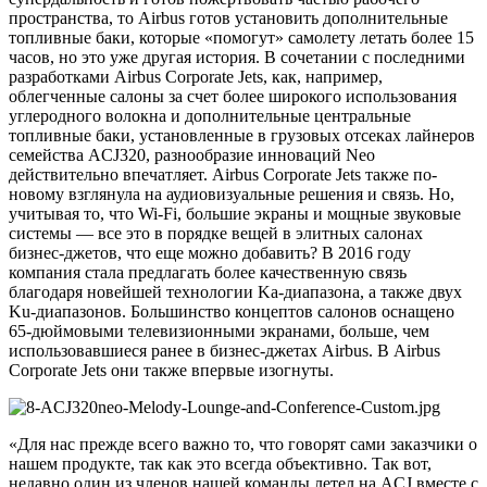
пространства, то Airbus готов установить дополнительные
топливные баки, которые «помогут» самолету летать более 15
часов, но это уже другая история. В сочетании с последними
разработками Airbus Сorporate Jets, как, например,
облегченные салоны за счет более широкого использования
углеродного волокна и дополнительные центральные
топливные баки, установленные в грузовых отсеках лайнеров
семейства ACJ320, разнообразие инноваций Neo
действительно впечатляет. Airbus Сorporate Jets также по-
новому взглянула на аудиовизуальные решения и связь. Но,
учитывая то, что Wi-Fi, большие экраны и мощные звуковые
системы — все это в порядке вещей в элитных салонах
бизнес-джетов, что еще можно добавить? В 2016 году
компания стала предлагать более качественную связь
благодаря новейшей технологии Ka-диапазона, а также двух
Ku-диапазонов. Большинство концептов салонов оснащено
65-дюймовыми телевизионными экранами, больше, чем
использовавшиеся ранее в бизнес-джетах Airbus. В Airbus
Сorporate Jets они также впервые изогнуты.
«Для нас прежде всего важно то, что говорят сами заказчики о
нашем продукте, так как это всегда объективно. Так вот,
недавно один из членов нашей команды летел на ACJ вместе с