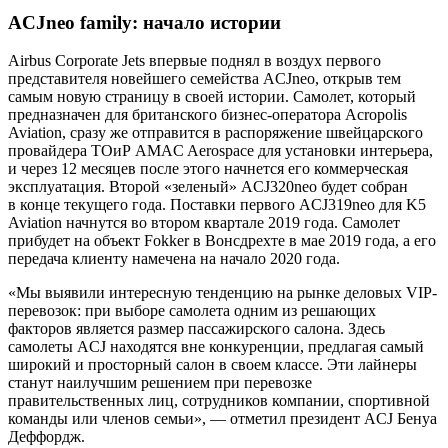
ACJneo family: начало истории
Airbus Сorporate Jets впервые поднял в воздух первого
представителя новейшего семейства ACJneo, открыв тем
самым новую страницу в своей истории. Самолет, который
предназначен для британского бизнес-оператора Acropolis
Aviation, сразу же отправится в распоряжение швейцарского
провайдера ТОиР AMAC Aerospace для установки интерьера,
и через 12 месяцев после этого начнется его коммерческая
эксплуатация. Второй «зеленый» ACJ320neo будет собран
в конце текущего года. Поставки первого ACJ319neo для K5
Aviation начнутся во втором квартале 2019 года. Самолет
прибудет на объект Fokker в Вонсдрехте в мае 2019 года, а его
передача клиенту намечена на начало 2020 года.
«Мы выявили интересную тенденцию на рынке деловых VIP-
перевозок: при выборе самолета одним из решающих
факторов является размер пассажирского салона. Здесь
самолеты ACJ находятся вне конкуренции, предлагая самый
широкий и просторный салон в своем классе. Эти лайнеры
станут наилучшим решением при перевозке
правительственных лиц, сотрудников компании, спортивной
команды или членов семьи», — отметил президент ACJ Бенуа
Деффордж.