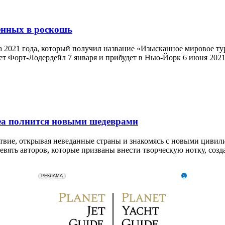
ленных в роскошь
иза 2021 года, который получил название «Изысканное мировое т
ет Форт-Лодердейл 7 января и прибудет в Нью-Йорк 6 июня 2021
sea полнится новыми шедеврами
ствие, открывая неведанные страны и знакомясь с новыми цивил
евять авторов, которые призваны внести творческую нотку, созд
erid: 2SDnjeZkchy
ООО "Авиапромо" Местонахождение: 119435, г. Москва,
РЕКЛАМА
Большой Саввинский пер., д. 9, стр. 1 ОГРН:
1177746531137