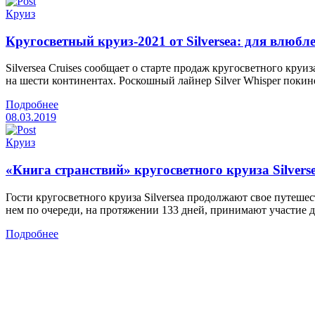
Круиз
Кругосветный круиз-2021 от Silversea: для влюб
Silversea Cruises сообщает о старте продаж кругосветного кру
на шести континентах. Роскошный лайнер Silver Whisper покин
Подробнее
08.03.2019
Круиз
«Книга странствий» кругосветного круиза Silver
Гости кругосветного круиза Silversea продолжают свое путеше
нем по очереди, на протяжении 133 дней, принимают участие д
Подробнее