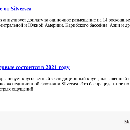
от Silversea
ises аннулирует доплату за одиночное размещение на 14 роскошн
Центральной и Южной Америки, Карибского бассейна, Азии и др
рвые состоится в 2021 году
es организует кругосветный экспедиционный круиз, насыщенны
етию экспедиционной флотилии Silversea. Это беспрецедентное 
стрых ощущений.
Ме